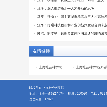
汪怿、杨振浩：发展型人才社区：内涵、意义
汪怿：深入推进高水平人才开放的思考
马双、汪怿：中国主要城市群高水平人才高地发展
汪怿：打通科技创新和产业创新深度融合的卡
顾洁、胡雯等：数据要素跨区域流通的影响因素
友情链接
上海社会科学院
上海社会科学院政治与
版权所有 上海社会科学院
地址：淮海中路622弄7号
邮编：200020
电话：021-5
总访问量：
17022